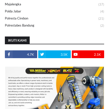
Majalengka
(37)
Polda Jabar
(4)
Polresta Cirebon
(21)
Polrestabes Bandung
(2)
IKUTI KAMI
4.7K
3.5K
2.1K