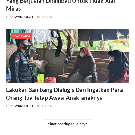
Yang Berjualan Dihimbau Untuk Tidak Jual
Miras
Oleh
WARPOL.ID
-
Juli 21, 2023
JAWA BARAT
Lakukan Sambang Dialogis Dan Ingatkan Para
Orang Tua Tetap Awasi Anak-anaknya
Oleh
WARPOL.ID
-
Juli 03, 2023
Muat postingan lainnya