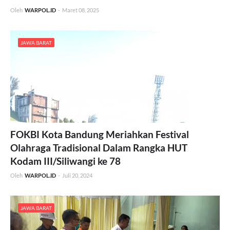
Oleh
WARPOL.ID
-
Maret 08, 2025
JAWA BARAT
FOKBI Kota Bandung Meriahkan Festival
Olahraga Tradisional Dalam Rangka HUT
Kodam III/Siliwangi ke 78
Oleh
WARPOL.ID
-
Juli 20, 2024
JAWA BARAT