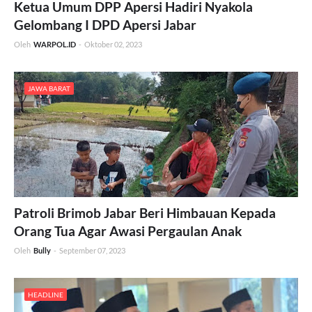
Ketua Umum DPP Apersi Hadiri Nyakola
Gelombang I DPD Apersi Jabar
Oleh
WARPOL.ID
-
Oktober 02, 2023
JAWA BARAT
Patroli Brimob Jabar Beri Himbauan Kepada
Orang Tua Agar Awasi Pergaulan Anak
Oleh
Bully
-
September 07, 2023
HEADLINE