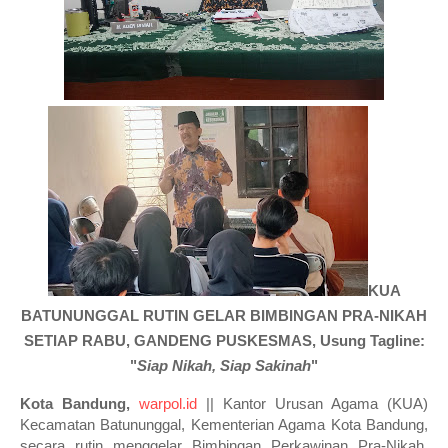
KUA
BATUNUNGGAL RUTIN GELAR BIMBINGAN PRA-NIKAH
SETIAP RABU, GANDENG PUSKESMAS,
Usung Tagline:
"
Siap Nikah, Siap Sakinah
"
Kota Bandung,
warpol.id
|| Kantor Urusan Agama (KUA)
Kecamatan Batununggal, Kementerian Agama Kota Bandung,
secara rutin menggelar Bimbingan Perkawinan Pra-Nikah,