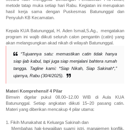
metode tatap muka setiap hari Rabu. Kegiatan ini merupakan
hasil kerja sama dengan Puskesmas Batununggal dan
Penyuluh KB Kecamatan.
Kepala KUA Batununggal, H. Aden Ismail,S.Ag., mengatakan
program ini wajib diikuti seluruh calon pengantin (catin) yang
akan melangsungkan akad nikah di wilayah Batununggal.
“Tujuannya satu: memastikan catin tidak hanya
siap ijab kabul, tapi juga siap menjalani bahtera rumah
tangga. Tagline kami: *Siap Nikah, Siap Sakinah*,”
ujarnya, Rabu (30/4/2025).
Materi Komprehensif 4 Pilar
Bimwin digelar pukul 08.00–12.00 WIB di Aula KUA
Batununggal. Setiap angkatan diikuti 15–20 pasang catin.
Materi yang diberikan mencakup 4 pilar utama:
1. Fikih Munakahat & Keluarga Sakinah dan
Membahas hak-kewajiban suami istri, manajemen konflik,