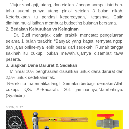
“Jujur soal gaji, utang, dan cicilan. Jangan sampai istri baru
tahu suami punya utang pinjol setelah 3 bulan nikah.
Keterbukaan itu pondasi kepercayaan,” tegasnya. Catin
diminta mulai latihan membuat budgeting bulanan bersama.
2.
Bedakan Kebutuhan vs Keinginan
Dr. Budi mengajak catin praktik mencatat pengeluaran
selama 1 bulan terakhir. “Banyak yang kaget, ternyata ngopi
dan jajan online-nya lebih besar dari sedekah. Rumah tangga
sakinah itu cukup, bukan mewah,”ujarnya disambut tawa
peserta.
3.
Siapkan Dana Darurat & Sedekah
Minimal 10% penghasilan disisihkan untuk dana darurat dan
2,5% untuk sedekah/infak.
“Rezeki itu matematika langit. Semakin berbagi, semakin Allah
cukupi. QS. Al-Baqarah: 261 jaminannya,”.
tambahnya.
(Syahidin)
BISON, BLITZ